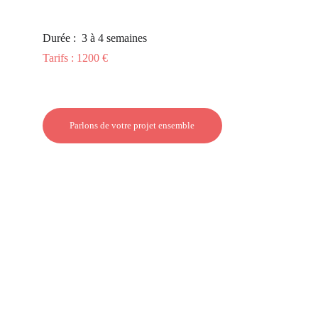
Durée :  3 à 4 semaines
Tarifs : 1200 € 
Parlons de votre projet ensemble
Le processus de création de 
votre identité visuelle