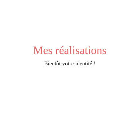
Envoi des fichiers : 
Transmission de vos fichiers 
via votre espace client (cloud).
Mes réalisations
Bientôt votre identité !